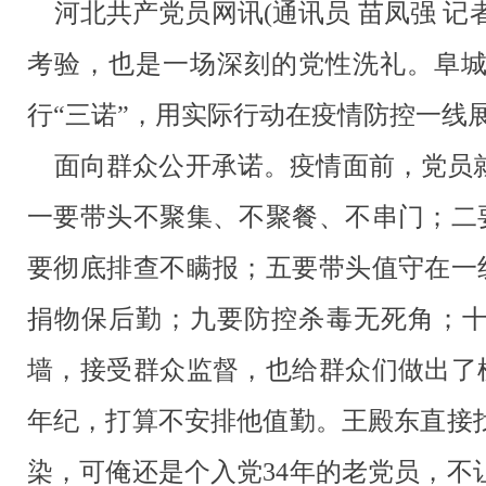
河北共产党员网讯
(
通讯员 苗凤强 记
考验，也是一场深刻的党性洗礼。阜
行
“
三诺
”
，用实际行动在疫情防控一线
面向群众公开承诺。疫情面前，党员
一要带头不聚集、不聚餐、不串门；二
要彻底排查不瞒报；五要带头值守在一
捐物保后勤；九要防控杀毒无死角；
墙，接受群众监督，也给群众们做出了
年纪，打算不安排他值勤。王殿东直接
染，可俺还是个入党
34
年的老党员，不