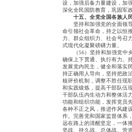
设，加强后备力量建设，加
深化全民国防教育，巩固军
十五、全党全国各族人民
坚持和加强党的全面领导是
命引领社会革命，持之以恒
力、群众组织力、社会号召
式现代化凝聚磅礴力量。
（56）坚持和加强党中央
确保上下贯通、执行有力。
发展党内民主，健全和落实
持正确用人导向，坚持把政
核评价机制，调整不胜任现
和实践锻炼，提高干部队伍
干部队伍内生动力和整体活
功能和组织功能，发挥党员
各种不正之风，推进作风建
作。完善党和国家监督体系
远在路上的清醒坚定，一体
坚战、持久战、总体战。营