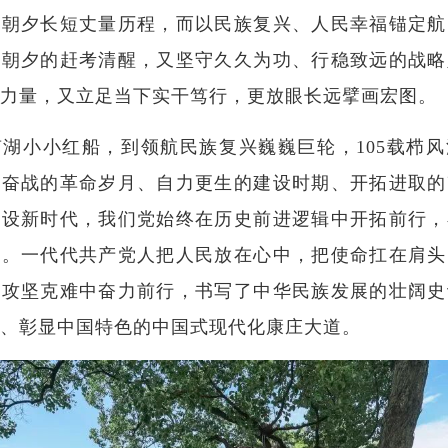
以朝夕长短丈量历程，而以民族复兴、人民幸福锚定航
争朝夕的赶考清醒，又坚守久久为功、行稳致远的战略
力量，又立足当下实干笃行，更放眼长远擘画宏图。
南湖小小红船，到领航民族复兴巍巍巨轮，105载栉
血奋战的革命岁月、自力更生的建设时期、开拓进取的
建设新时代，我们党始终在历史前进逻辑中开拓前行，
当。一代代共产党人把人民放在心中，把使命扛在肩头
在攻坚克难中奋力前行，书写了中华民族发展的壮阔史
、彰显中国特色的中国式现代化康庄大道。