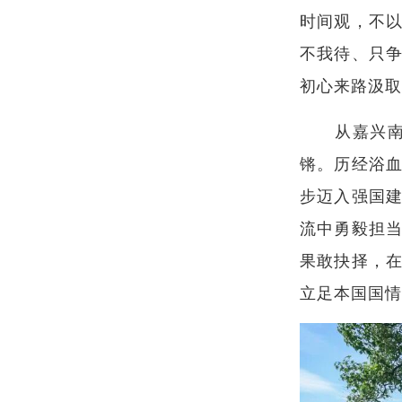
时间观，不
不我待、只
初心来路汲取
从嘉兴
锵。历经浴
步迈入强国
流中勇毅担
果敢抉择，
立足本国国情