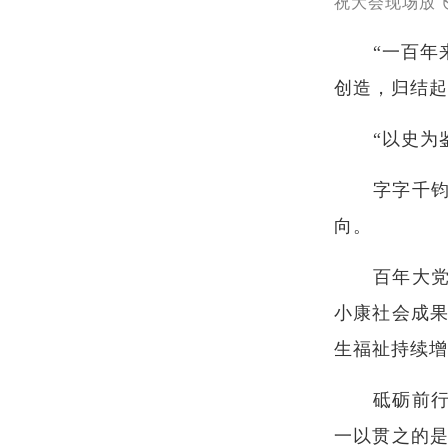
祝大会现场放
“一百
创造，归结起
“以史为
字字千
向。
百年大
小康社会成
生福祉持续增
砥砺前
一以贯之的